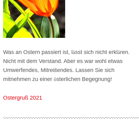
Was an Ostern passiert ist, l
ä
sst sich nicht erkl
ä
ren.
Nicht mit dem Verstand. Aber es war wohl etwas
Umwerfendes, Mitrei
ß
endes. Lassen Sie sich
mitnehmen zu einer
ö
sterlichen Begegnung!
Ostergruß 2021
-.-.-.-.-.-.-.-.-.-.-.-.-.-.-.-.-.-.-.-.-.-.-.-.-.-.-.-.-.-.-.-.-.-.-.-.-.-.-.-.-.–.-.-.-.-.-.-.-.-.-.-.-.-.-